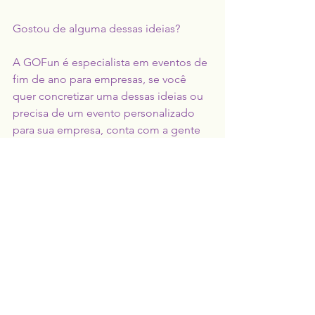
Gostou de alguma dessas ideias? 
A GOFun é especialista em eventos de 
fim de ano para empresas, se você 
quer concretizar uma dessas ideias ou 
precisa de um evento personalizado 
para sua empresa, conta com a gente 
para produzir seu evento de ponta a 
ponta.
Planejamento e produção de eventos
Eventos Corporativos
Eventos Corporativos
lançamento
festa de final de ano
celebração
aniversário
Palco
verão
Novidades