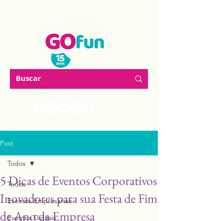
Post
Todos
5 Dicas de Eventos Corporativos
Todos
Inovadores para sua Festa de Fim
Eventos Empresariais
de Ano da Empresa
Eventos Digitais