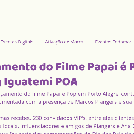
Serviços
Portfólio
Orçamento
Contato
Novidades
Eventos Digitais
Ativação de Marca
Eventos Endomark
amento do Filme Papai é 
 Iguatemi POA
nçamento do filme Papai é Pop em Porto Alegre, con
comentada com a presença de Marcos Piangers e sua f
as recebeu 230 convidados VIP's, entre eles cliente
as locais, influenciadores e amigos de Piangers e Ana 