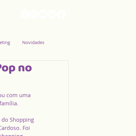
eting
Novidades
Pop no
tou com uma 
amília.
s do Shopping 
Cardoso. Foi 